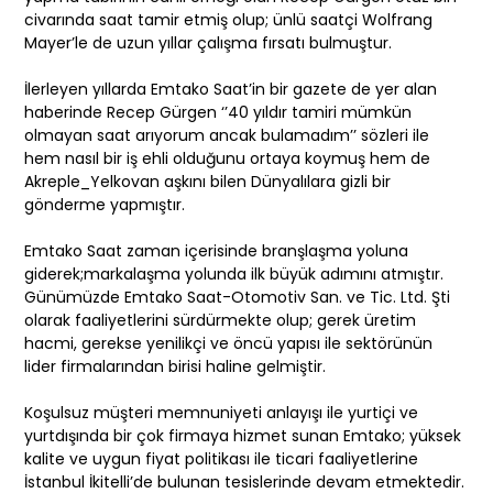
civarında saat tamir etmiş olup; ünlü saatçi Wolfrang
Mayer’le de uzun yıllar çalışma fırsatı bulmuştur.
İlerleyen yıllarda Emtako Saat’in bir gazete de yer alan
haberinde Recep Gürgen ‘’40 yıldır tamiri mümkün
olmayan saat arıyorum ancak bulamadım’’ sözleri ile
hem nasıl bir iş ehli olduğunu ortaya koymuş hem de
Akreple_Yelkovan aşkını bilen Dünyalılara gizli bir
gönderme yapmıştır.
Emtako Saat zaman içerisinde branşlaşma yoluna
giderek;markalaşma yolunda ilk büyük adımını atmıştır.
Günümüzde Emtako Saat-Otomotiv San. ve Tic. Ltd. Şti
olarak faaliyetlerini sürdürmekte olup; gerek üretim
hacmi, gerekse yenilikçi ve öncü yapısı ile sektörünün
lider firmalarından birisi haline gelmiştir.
Koşulsuz müşteri memnuniyeti anlayışı ile yurtiçi ve
yurtdışında bir çok firmaya hizmet sunan Emtako; yüksek
kalite ve uygun fiyat politikası ile ticari faaliyetlerine
İstanbul İkitelli’de bulunan tesislerinde devam etmektedir.