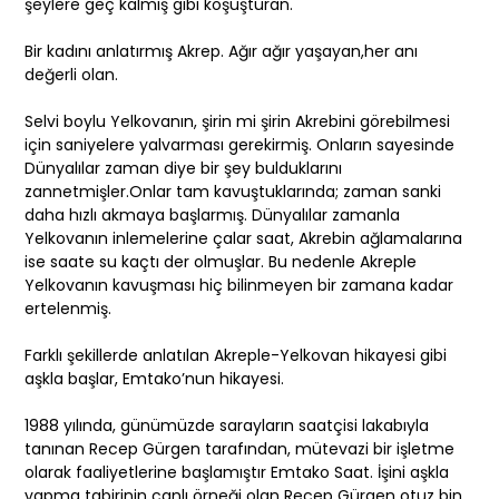
şeylere geç kalmış gibi koşuşturan.
Bir kadını anlatırmış Akrep. Ağır ağır yaşayan,her anı
değerli olan.
Selvi boylu Yelkovanın, şirin mi şirin Akrebini görebilmesi
için saniyelere yalvarması gerekirmiş. Onların sayesinde
Dünyalılar zaman diye bir şey bulduklarını
zannetmişler.Onlar tam kavuştuklarında; zaman sanki
daha hızlı akmaya başlarmış. Dünyalılar zamanla
Yelkovanın inlemelerine çalar saat, Akrebin ağlamalarına
ise saate su kaçtı der olmuşlar. Bu nedenle Akreple
Yelkovanın kavuşması hiç bilinmeyen bir zamana kadar
ertelenmiş.
Farklı şekillerde anlatılan Akreple-Yelkovan hikayesi gibi
aşkla başlar, Emtako’nun hikayesi.
1988 yılında, günümüzde sarayların saatçisi lakabıyla
tanınan Recep Gürgen tarafından, mütevazi bir işletme
olarak faaliyetlerine başlamıştır Emtako Saat. İşini aşkla
yapma tabirinin canlı örneği olan Recep Gürgen otuz bin