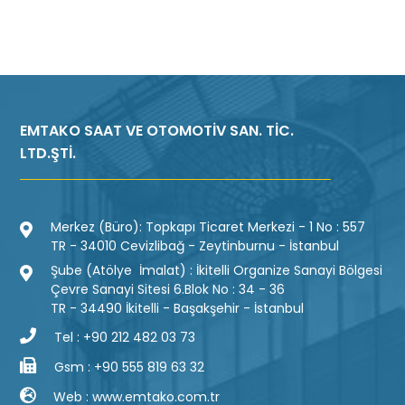
EMTAKO SAAT VE OTOMOTİV SAN. TİC.
LTD.ŞTİ.
Merkez (Büro): Topkapı Ticaret Merkezi - 1 No : 557
TR - 34010 Cevizlibağ - Zeytinburnu - İstanbul
Şube (Atölye İmalat) : İkitelli Organize Sanayi Bölgesi
Çevre Sanayi Sitesi 6.Blok No : 34 - 36
TR - 34490 İkitelli - Başakşehir - İstanbul
Tel : +90 212 482 03 73
Gsm : +90 555 819 63 32
Web : www.emtako.com.tr